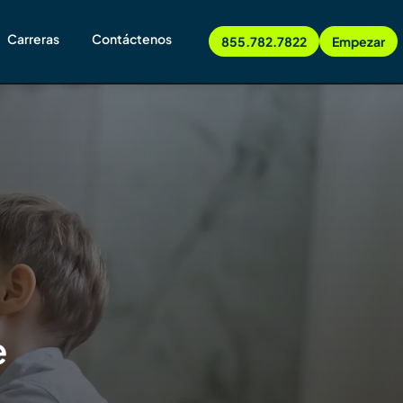
Carreras
Contáctenos
855.782.7822
Empezar
e