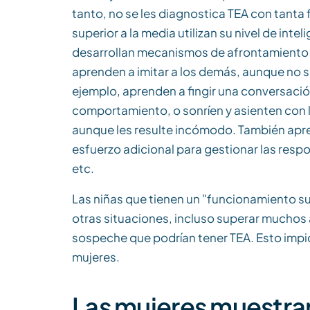
tanto, no se les diagnostica TEA con tanta
superior a la media utilizan su nivel de inte
desarrollan mecanismos de afrontamiento p
aprenden a imitar a los demás, aunque no 
ejemplo, aprenden a fingir una conversación
comportamiento, o sonríen y asienten con
aunque les resulte incómodo. También apre
esfuerzo adicional para gestionar las respo
etc.
Las niñas que tienen un "funcionamiento s
otras situaciones, incluso superar muchos 
sospeche que podrían tener TEA. Esto impi
mujeres.
Las mujeres muestr