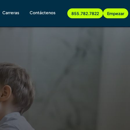
Carreras
Contáctenos
855.782.7822
Empezar