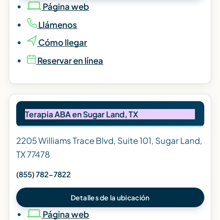
Página web
Llámenos
Cómo llegar
Reservar en línea
Terapia ABA en Sugar Land, TX
2205 Williams Trace Blvd, Suite 101, Sugar Land,
TX 77478
(855) 782-7822
Detalles de la ubicación
Página web