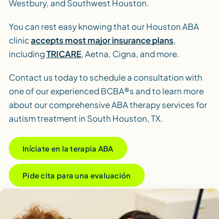
Westbury, and Southwest Houston.
You can rest easy knowing that our Houston ABA
clinic
accepts most major insurance plans
,
including
TRICARE
, Aetna, Cigna, and more.
Contact us today to schedule a consultation with
one of our experienced BCBA®s and to learn more
about our comprehensive ABA therapy services for
autism treatment in South Houston, TX.
Iníciate en la terapia ABA
Pide cita para una evaluación