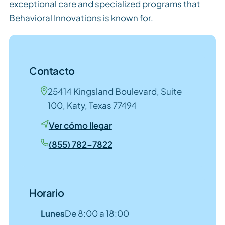
exceptional care and specialized programs that
Behavioral Innovations is known for.
Contacto
25414 Kingsland Boulevard, Suite
100, Katy, Texas 77494
Ver cómo llegar
(855) 782-7822
Horario
Lunes
De 8:00 a 18:00