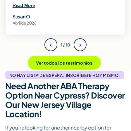
Read More
Susan O
Abril de 2026
‹
›
1 / 10
Ver todos los testimonios
NO HAY LISTA DE ESPERA. INSCRÍBETE HOY MISMO.
Need Another ABA Therapy
Option Near Cypress? Discover
Our New Jersey Village
Location!
If you’re looking for another nearby option for