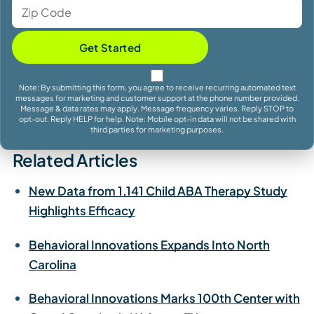
Get Started
Note: By submitting this form, you agree to receive recurring automated text
messages for marketing and customer support at the phone number provided.
Message & data rates may apply. Message frequency varies. Reply STOP to
opt-out. Reply HELP for help. Note: Mobile opt-in data will not be shared with
third parties for marketing purposes.
Related Articles
New Data from 1,141 Child ABA Therapy Study
Highlights Efficacy
Behavioral Innovations Expands Into North
Carolina
Behavioral Innovations Marks 100th Center with