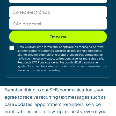
Empezar
Nota: Al enviar este formulario, acepta recibir mensajes de texto
automatizados recurrentes con fines de marketing y atención al
cliente al número de teléfono proporcionado. Pueden aplicarse
tarifas de mensajes y datos. La frecuencia de los mensajes varía.
Responda STOP para cancelar. Responda HELP para obtener
ayuda. Nota: Los datos de suscripción móvil no se compartirán con
terceros con fines de marketing.
By subscribing to our SMS communications, you
agree to receive recurring text messages such as
care updates, appointment reminders, service
notifications, and follow-up requests, even if your