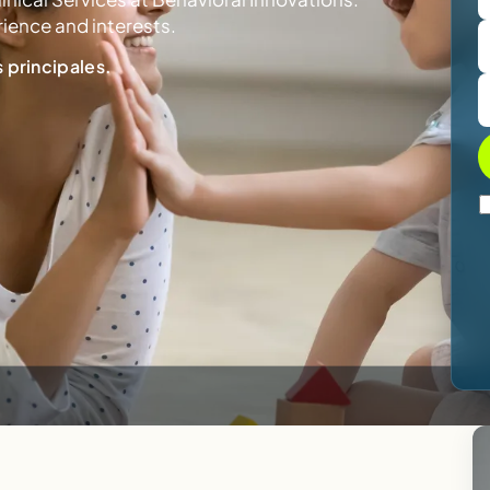
rience and interests.
 principales.