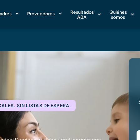
Resultados
Quiénes
adres
Proveedores
ABA
somos
LES. SIN LISTAS DE ESPERA.
inical Services at Behavioral Innovations.