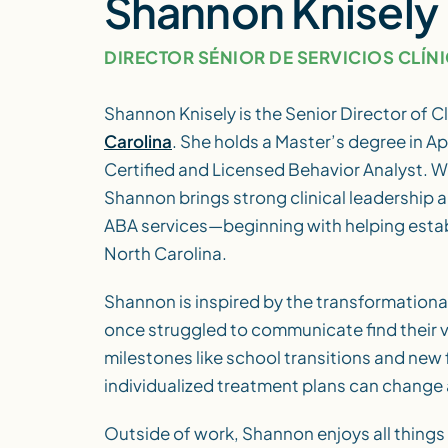
Shannon Knisely
DIRECTOR SÉNIOR DE SERVICIOS CLÍN
Shannon Knisely is the Senior Director of Cl
Carolina
. She holds a Master’s degree in A
Certified and Licensed Behavior Analyst. Wit
Shannon brings strong clinical leadership a
ABA services—beginning with helping establi
North Carolina.
Shannon is inspired by the transformation
once struggled to communicate find their v
milestones like school transitions and new
individualized treatment plans can change a
Outside of work, Shannon enjoys all thing