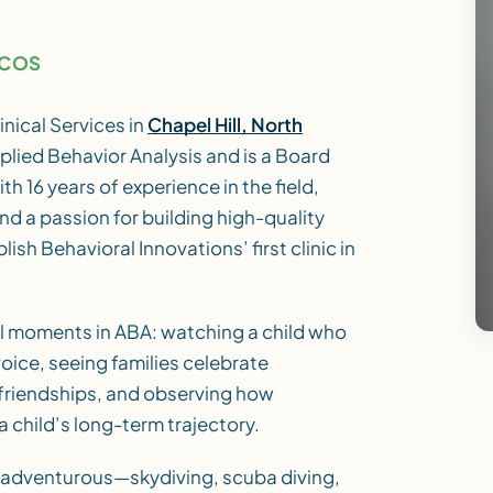
ICOS
inical Services in
Chapel Hill, North
pplied Behavior Analysis and is a Board
h 16 years of experience in the field,
nd a passion for building high-quality
sh Behavioral Innovations’ first clinic in
al moments in ABA: watching a child who
oice, seeing families celebrate
 friendships, and observing how
 child’s long-term trajectory.
s adventurous—skydiving, scuba diving,