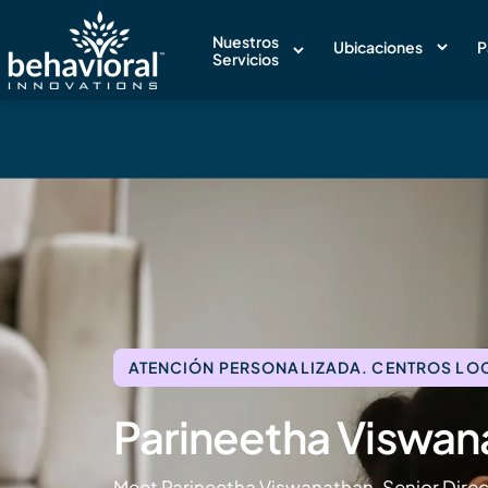
Nuestros
Ubicaciones
P
Servicios
ATENCIÓN PERSONALIZADA. CENTROS LOCA
Parineetha Viswan
Meet Parineetha Viswanathan, Senior Direct