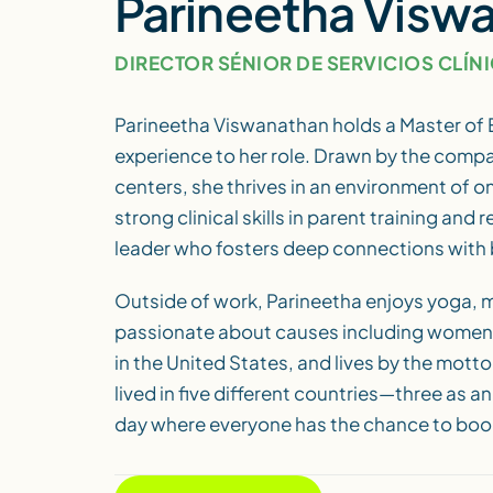
Parineetha Visw
DIRECTOR SÉNIOR DE SERVICIOS CLÍN
Parineetha Viswanathan holds a Master of E
experience to her role. Drawn by the compa
centers, she thrives in an environment of
strong clinical skills in parent training and 
leader who fosters deep connections with b
Outside of work, Parineetha enjoys yoga, mo
passionate about causes including women’s
in the United States, and lives by the motto
lived in five different countries—three as a
day where everyone has the chance to book 