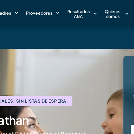
Resultados
Quiénes
adres
Proveedores
ABA
somos
LES. SIN LISTAS DE ESPERA.
athan
or of Clinical Services at Behavioral