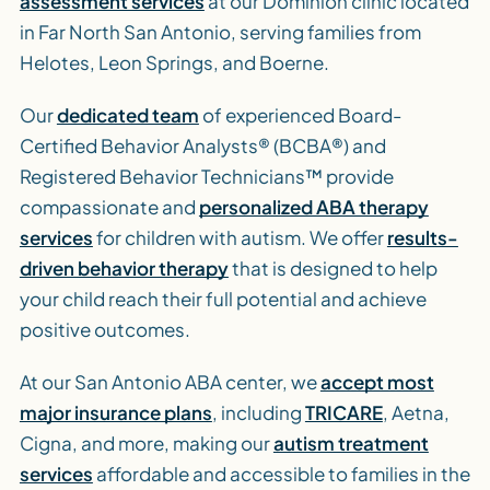
assessment services
at our Dominion clinic located
in Far North San Antonio, serving families from
Helotes, Leon Springs, and Boerne.
Our
dedicated team
of experienced Board-
Certified Behavior Analysts® (BCBA®) and
Registered Behavior Technicians™ provide
compassionate and
personalized ABA therapy
services
for children with autism. We offer
results-
driven behavior therapy
that is designed to help
your child reach their full potential and achieve
positive outcomes.
At our San Antonio ABA center, we
accept most
major insurance plans
, including
TRICARE
, Aetna,
Cigna, and more, making our
autism treatment
services
affordable and accessible to families in the