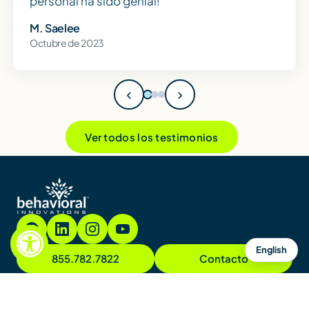
personal ha sido genial!
M. Saelee
Octubre de 2023
‹
›
Ver todos los testimonios
English
855.782.7822
Contacto
Contáctenos
Mapa del sitio
Avisos y políticas