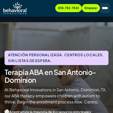
855.782.7822
Empezar
ATENCIÓN PERSONALIZADA. CENTROS LOCALES.
SIN LISTAS DE ESPERA.
Terapia ABA en San Antonio-
Dominion
At Behavioral Innovations in San Antonio, Dominion, TX,
our ABA therapy empowers children with autism to
thrive. Begin the enrollment process now. Centro.
Aceptamos la mayoría de los seguros principales.