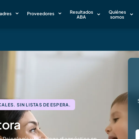
Resultados
Quiénes
adres
Proveedores
ABA
somos
LES. SIN LISTAS DE ESPERA.
tora
 Psicología y psicóloga diagnóstica en